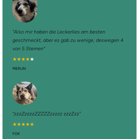
“Also mir haben die Leckerlies am besten
geschmeckt, aber es gab zu wenige, deswegen 4
von 5 Sternen“
★★★★
★
MERLIN
“zzzZzzzzZZZZZzzzzz
zzzZzz
”
★★★★★
FOX