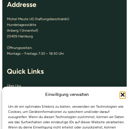
Addresse
Michel Meute UG (haftungsbeschränkt)
Hundetagesstätte
Anberg 1 (Innenhof)
20459 Hamburg
Öffnungszeiten:
Montags – Freitags 7:30 – 18:30 Uhr
Quick Links
Über Uns
Kontakt
Einwilligung verwalten
Preise
Unser Standort
Um dir ein optimales Erlebnis zu bieten, verwenden wir Technologien wie
Impressum
Cookies, um Geräteinformationen zu speichern und/oder darauf
Datenschutz
zuzugreifen. Wenn du diesen Technologien zustimmst, können wir Daten
wie das Surfverhalten oder eindeutige IDs auf dieser Website verarbeiten.
Wenn du deine Einwilligung nicht erteilst oder zurückziehst, können